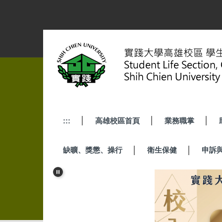
跳
到
主
要
內
容
區
:::
高雄校區首頁
業務職掌
缺曠、獎懲、操行
衛生保健
申訴