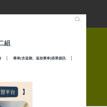
二組
務
專車(含返鄉、返校專車)搭乘資訊