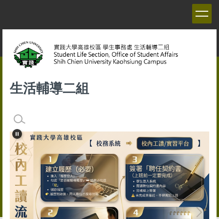
跳
到
主
要
內
容
區
生活輔導二組