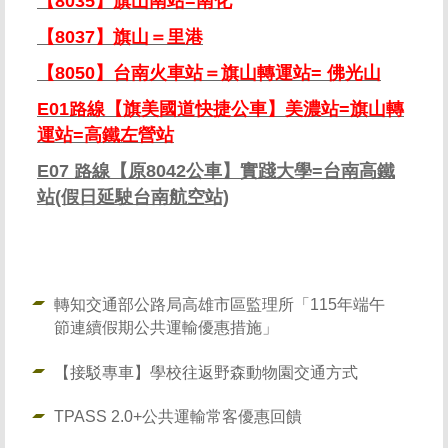
【8035】旗山南站=南化
【8037】旗山＝里港
【8050】台南火車站＝旗山轉運站= 佛光山
E01路線【旗美國道快捷公車】美濃站=旗山轉
運站=高鐵左營站
E07 路線【原8042公車】實踐大學=台南高鐵
站(假日延駛台南航空站)
轉知交通部公路局高雄市區監理所「115年端午
節連續假期公共運輸優惠措施」
【接駁專車】學校往返野森動物園交通方式
TPASS 2.0+公共運輸常客優惠回饋