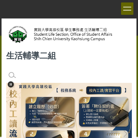
跳
到
主
要
內
容
區
生活輔導二組