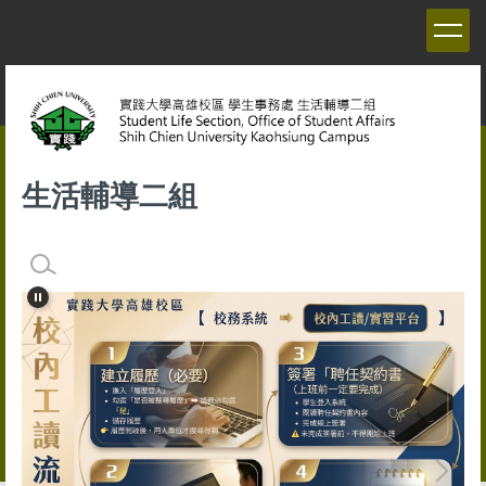
跳
到
主
要
內
容
區
生活輔導二組