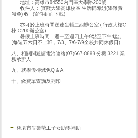
地址：高雄市84550內門區大學路200號
收件人： 實踐大學高雄校區 生活輔導組(學雜費
減免) 收
(寄件封面下載)
亦可於上班時間送達生輔二組辦公室 ( 行政大樓C
棟 C200辦公室)
暑假上班時間：週一至週四上午9點至下午4點。
(每週五六日不上班，7/3、7/6-7/9全校共同休假日)
八、相關問題請電洽連絡(07)667-8888 分機 3221 業
務承辦人
九
、就學優待減免Q & A
十、繳費單查詢及列印
桃園市失業勞工子女助學補助