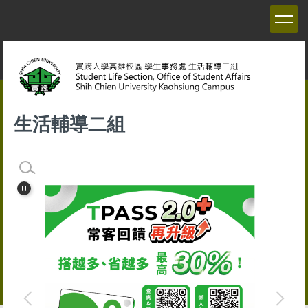
跳
到
主
要
內
容
區
生活輔導二組