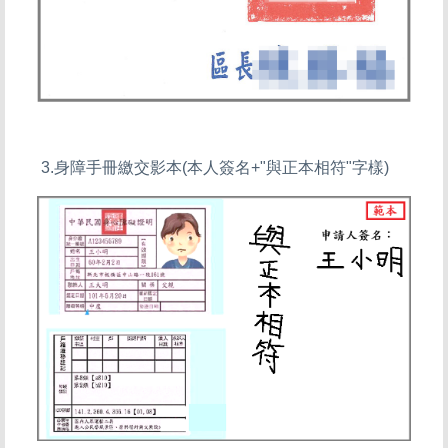
3.身障手冊繳交影本(本人簽名+"與正本相符"字樣)