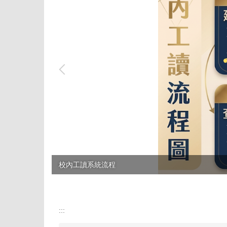
校內工讀系統流程
tpass 2.0+ 再升級
:::