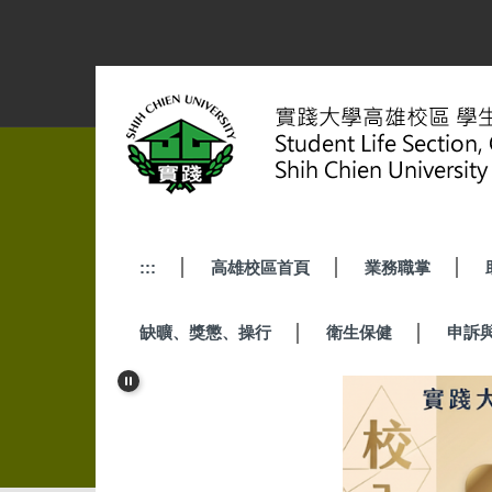
跳
到
主
要
內
容
區
:::
高雄校區首頁
業務職掌
缺曠、獎懲、操行
衛生保健
申訴