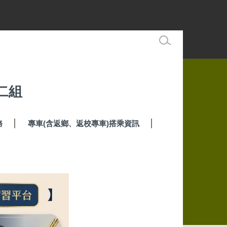
二組
務
專車(含返鄉、返校專車)搭乘資訊