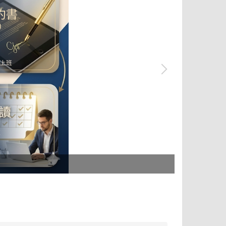
學生宿舍M、