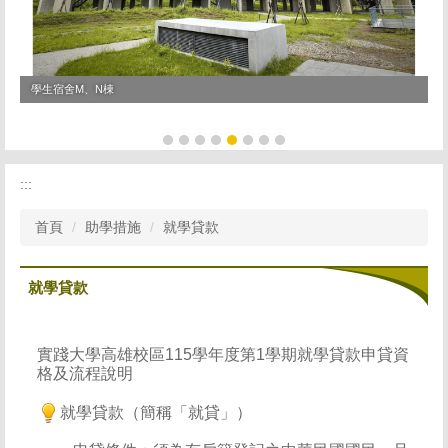
學生宿舍M、N棟
學
:::
首頁
助學措施
就學貸款
就學貸款
實踐大學高雄校區115學年度第1學期就學貸款申貸資
格及流程說明
就學貸款（簡稱「就貸」）