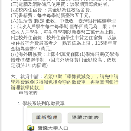
(三)電腦及網路通訊使用費：該學期實際繳納者。
(四)校內住宿費 ：其金額為住校宿舍費。
(五)書籍費：每生每學期新臺幣五千元。
(六)生活費 (限定 低收、中低收，臺灣銀行臨櫃辦理
)：低收入戶學生每生每學期 臺幣四萬元為上限；中
低收入戶學生，每生每學期以新臺幣二萬元為上限。
(七)校外住宿費：校外住宿學生申貸之住宿費，以該
校住校宿舍費最高者之一點五倍為上限，115學年度
金額為臺幣2.7萬元。
(八)海外研修費：上限44萬元僅限(1)學海飛颺(2)學海
惜珠(3)雙聯學制。(因海外研修費用金額較高，依規
定須於1年內攤還)
六、就貸申請：
若須申辦「
學雜費減免
」，請先申請
學雜費減免
取得減免後金額的繳費單，再至臺灣銀行
辦理就學貸款。
申請流程：
學校系統列印繳費單