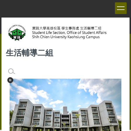
跳
到
主
要
內
容
區
生活輔導二組