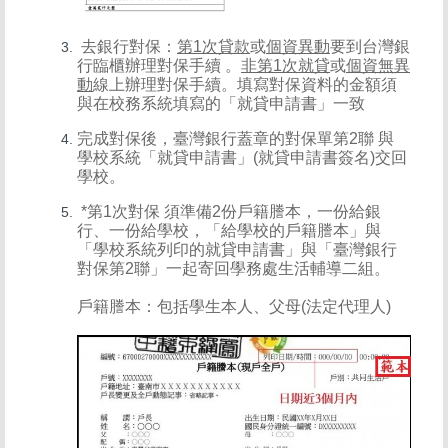
去銀行對保：
第1次貸款
或
個資異動
要到台灣銀
行臨櫃辦理對保手續 。
非第1次就貸
或
個資無異
動
線上辦理對保手續。填寫對保資料的金額須
與在校務系統填寫的「就貸申請書」一致
完成對保後，臺灣銀行蓋章的對保單第2聯 與
學校系統「就貸申請書」(就貸申請書簽名)交回
學校。
*第1次對保 須準備2份戶籍謄本，一份給銀
行、一份給學校，「給學校的戶籍謄本」與
「學校系統列印的就貸申請書」與「臺灣銀行
對保第2聯」一起寄回學務處生活輔導二組。
戶籍謄本：包括學生本人、父母(法定代理人)