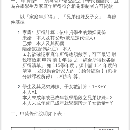
一、 申貸條件：須為有戶籍登記之中華民國國民，且
為在學學生及家庭年所得符合相關限制者方可貸款
以「家庭年所得」、「兄弟姐妹及子女」 為條
件基準
家庭年所得計算：依申貸學生的婚姻關係
未婚：本人及其父母(或法定代理人)
已婚：本人及其配偶
離婚(或配偶死亡)：本人
▲若欲確認家庭年所得總額數字，可至最近 財
稅稽徵處 申請 前 1 年 度 之「綜合所得稅各類
所得清單」 如 115學年度，須申請 114 年度的
清單 ，並以應合計家人的 【 給付總額 】(包括
分離課稅所得），相加計算。
學生及其兄弟姊妹、子女數計算：1+X+Y
本人=1
本人未成年或已成年就學階段之兄弟姊妹= X
本人未成年或已成年就學階段之子女數量= Y
二、申貸條件說明如下表：