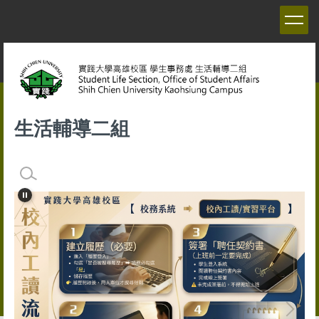
跳
到
主
要
內
容
區
生活輔導二組