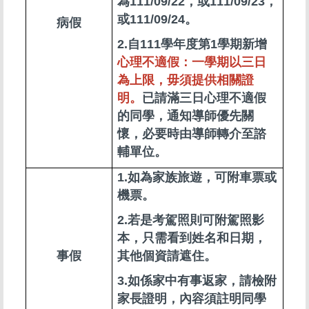
為111/09/22，或111/09/23，
或111/09/24。
病假
2.自111學年度第1學期新增
心理不適假：一學期以三日
為上限，毋須提供相關證
明。
已請滿三日心理不適假
的同學，通知導師優先關
懷，必要時由導師轉介至諮
輔單位。
1.如為家族旅遊，可附車票或
機票。
2.若是考駕照則可附駕照影
本，只需看到姓名和日期，
事假
其他個資請遮住。
3.如係家中有事返家，請檢附
家長證明，內容須註明同學