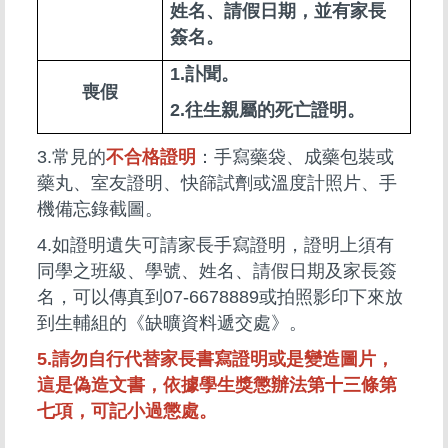
姓名、請假日期，並有家長
簽名。
1.訃聞。
喪假
2.往生親屬的死亡證明。
3.常見的
不合格證明
：手寫藥袋、成藥包裝或
藥丸、室友證明、快篩試劑或溫度計照片、手
機備忘錄截圖。
4.如證明遺失可請家長手寫證明，證明上須有
同學之班級、學號、姓名、請假日期及家長簽
名，可以傳真到07-6678889或拍照影印下來放
到生輔組的《缺曠資料遞交處》。
5.請勿自行代替家長書寫證明或是變造圖片，
這是偽造文書，依據學生獎懲辦法第十三條第
七項，可記小過懲處。