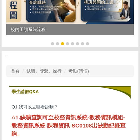
校內工讀系統流程
tpass 2.0+ 再升級
:::
首頁
缺曠、獎懲、操行
考勤(請假)
學生請假Q&A
Q1.我可以去哪看缺曠？
A
1.缺曠查詢可至校務資訊系統-教務資訊模組-
教務資訊系統-課程資訊-SC0108出缺勤紀錄查
詢。