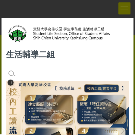
跳
到
主
要
內
容
區
生活輔導二組