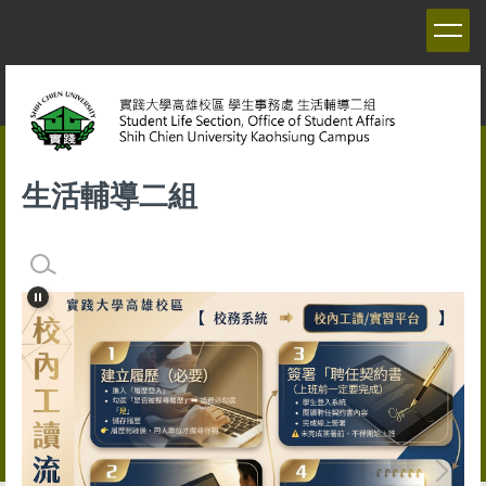
跳
到
主
要
內
容
區
生活輔導二組