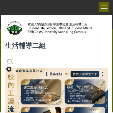
跳
到
主
要
內
容
區
生活輔導二組