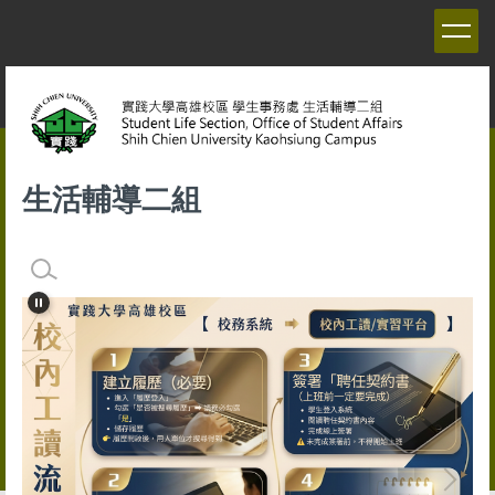
跳
到
主
要
內
容
區
生活輔導二組