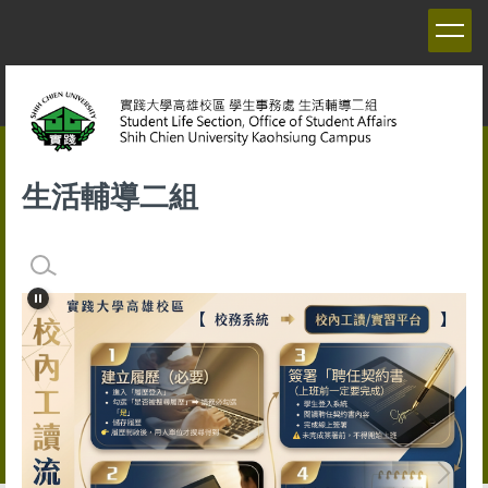
跳
到
主
要
內
容
區
生活輔導二組