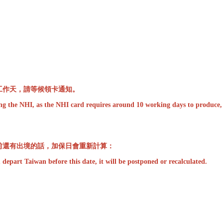
工作天，請等候領卡通知。
ning the NHI, as the NHI card requires around 10 working days to produce,
前還有出境的話，加保日會重新計算：
 depart Taiwan before this date, it will be postponed or recalculated.