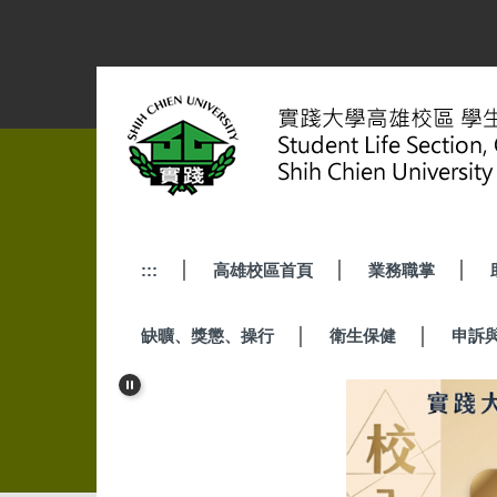
跳
到
主
要
內
容
區
:::
高雄校區首頁
業務職掌
缺曠、獎懲、操行
衛生保健
申訴