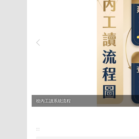
校內工讀系統流程
tpass 2.0+ 再升級
:::