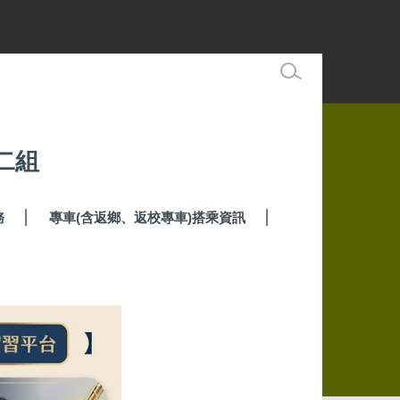
二組
務
專車(含返鄉、返校專車)搭乘資訊