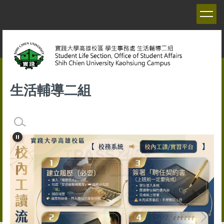
跳
到
主
要
內
容
區
生活輔導二組