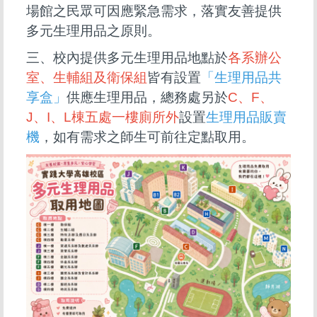
場館之民眾可因應緊急需求，落實友善提供
多元生理用品之原則。
三、校內提供多元生理用品地點於
各系辦公
室、生輔組及衛保組
皆
有設置
「生理用品共
享盒」
供應生理用品，總務處另於
C
、
F
、
J
、
I
、
L
棟五處一樓廁所外
設置
生理用品販賣
機
，如有需求之師生可前往定點取用。