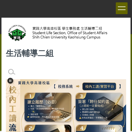
跳
到
主
要
內
容
區
生活輔導二組