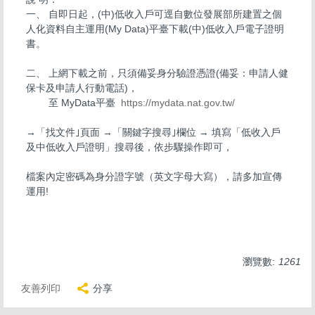
一、 自即日起，(中)低收入戶可逕自數位發展部所建置之個
人化資料自主運用(My Data)平臺下載(中)低收入戶電子證明
書。
二、 上網下載之前，只須備妥身分驗證憑證(備妥：申請人健
保卡及申請人行動電話)，
至 MyData平臺
https://mydata.nat.gov.tw/
→「找文件｣頁面 →「關鍵字搜尋｣欄位 → 填寫「低收入戶
及中低收入戶證明」搜尋後，依步驟操作即可，
檔案內定密碼為身分證字號（英文字母大寫），請多加宣傳
運用!
瀏覽數:
1261
友善列印
分享