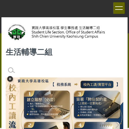
跳
到
主
要
內
容
區
生活輔導二組