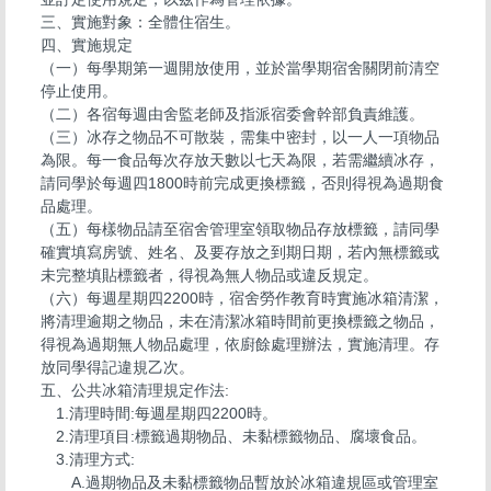
三、實施對象：全體住宿生。
四、實施規定
（一）每學期第一週開放使用，並於當學期宿舍關閉前清空
停止使用。
（二）各宿每週由舍監老師及指派宿委會幹部負責維護。
（三）冰存之物品不可散裝，需集中密封，以一人一項物品
為限。每一食品每次存放天數以七天為限，若需繼續冰存，
請同學於每週四1800時前完成更換標籤，否則得視為過期食
品處理。
（五）每樣物品請至宿舍管理室領取物品存放標籤，請同學
確實填寫房號、姓名、及要存放之到期日期，若內無標籤或
未完整填貼標籤者，得視為無人物品或違反規定。
（六）每週星期四2200時，宿舍勞作教育時實施冰箱清潔，
將清理逾期之物品，未在清潔冰箱時間前更換標籤之物品，
得視為過期無人物品處理，依廚餘處理辦法，實施清理。存
放同學得記違規乙次。
五、公共冰箱清理規定作法:
1.清理時間:每週星期四2200時。
2.清理項目:標籤過期物品、未黏標籤物品、腐壞食品。
3.清理方式:
A.過期物品及未黏標籤物品暫放於冰箱違規區或管理室