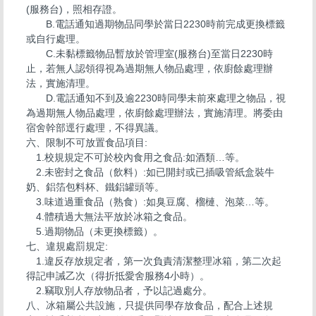
(服務台)，照相存證。
B.電話通知過期物品同學於當日2230時前完成更換標籤
或自行處理。
C.未黏標籤物品暫放於管理室(服務台)至當日2230時
止，若無人認領得視為過期無人物品處理，依廚餘處理辦
法，實施清理。
D.電話通知不到及逾2230時同學未前來處理之物品，視
為過期無人物品處理，依廚餘處理辦法，實施清理。將委由
宿舍幹部逕行處理，不得異議。
六、限制不可放置食品項目:
1.校規規定不可於校內食用之食品:如酒類…等。
2.未密封之食品（飲料）:如已開封或已插吸管紙盒裝牛
奶、鋁箔包料杯、鐵鋁罐頭等。
3.味道過重食品（熟食）:如臭豆腐、榴槤、泡菜…等。
4.體積過大無法平放於冰箱之食品。
5.過期物品（未更換標籤）。
七、違規處罰規定:
1.違反存放規定者，第一次負責清潔整理冰箱，第二次起
得記申誡乙次（得折抵愛舍服務4小時）。
2.竊取別人存放物品者，予以記過處分。
八、冰箱屬公共設施，只提供同學存放食品，配合上述規