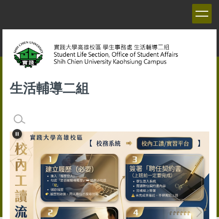
跳
到
主
要
內
容
區
生活輔導二組