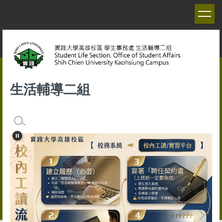
跳
到
主
要
內
容
區
生活輔導二組