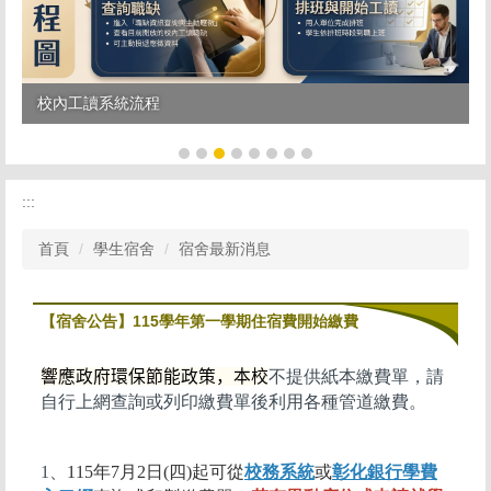
校內工讀系統流程
:::
首頁
學生宿舍
宿舍最新消息
【宿舍公告】115學年第一學期住宿費開始繳費
響應政府環保節能政策，本校
不
提供紙本繳費單，請
自行
上網
查
詢或
列印繳費單後
利用各種管道繳費
。
1、
115
年7月2
日(四)起可從
校務系統
或
彰化銀行學費