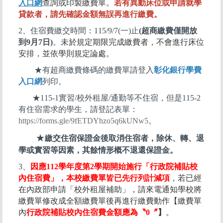
入口網
查詢或印製繳費單。
若有異動床位或申請就學
貸款者，請先確認金額無誤再進行繳費。
2、住宿費繳交時間：115/9/7(一)止
(超商繳費僅開放
到9月7日)
。
未於規定期限完成繳費者，不會進行床位
安排，並依學則規定論處。
★有超商繳費條碼的繳費單請登入
彰化銀行學費
入口網
列印。
★115-1實習/校外租屋/通勤等不住宿，但是115-2
有住宿需求的學生，請登記表單：
https://forms.gle/9fETDYhzo5q6kUNw5
。
★
繳交住宿保證金後取消住宿者，除休、轉、退
學或實習等因素，其餘情形概不退還保證金。
3、
因應112學年度第2學期開始施行「行政院補貼校
內住宿費」，本校繳費單皆已先行列計減項
，若已經
在內政部申請「校外租屋補助」，請來電通知學校將
繳費單修改成全額繳費單後再進行繳費動作【繳費單
內
行政院補貼校內住宿費金額應為〝0〞
】
。