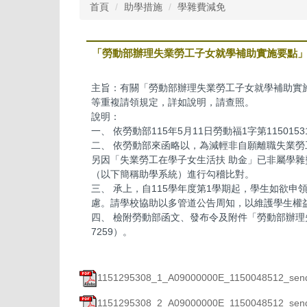
首頁
助學措施
學雜費減免
「勞動部辦理失業勞工子女就學補助實施要點
主旨：有關「勞動部辦理失業勞工子女就學補助實
等重複請領規定，詳如說明，請查照。
說明：
一、 依勞動部115年5月11日勞動福1字第115015
二、 依勞動部來函略以，為減輕非自願離職失業
另因「失業勞工在學子女生活扶 助金」已非屬學雜
（以下簡稱助學系統）進行勾稽比對。
三、 承上，自115學年度第1學期起，學生如欲
慮。請學校協助以多管道公告周知，以維護學生權
四、 檢附勞動部函文、發布令及附件「勞動部辦理失
7259）。
1151295308_1_A09000000E_1150048512_send
1151295308_2_A09000000E_1150048512_send