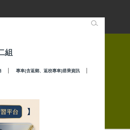
二組
務
專車(含返鄉、返校專車)搭乘資訊