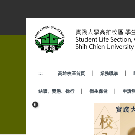
跳
到
主
要
內
容
區
:::
高雄校區首頁
業務職掌
缺曠、獎懲、操行
衛生保健
申訴