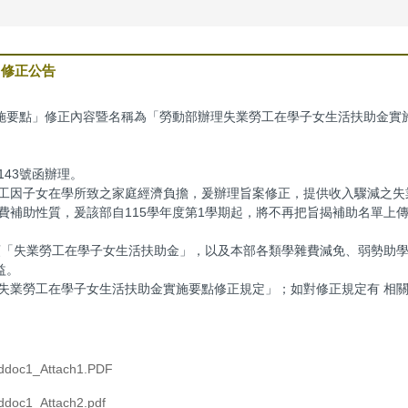
」修正公告
施要點」修正內容暨名稱為「勞動部辦理失業勞工在學子女生活扶助金實
3143號函辦理。
勞工因子女在學所致之家庭經濟負擔，爰辦理旨案修正，提供收入驟減之失
費補助性質，爰該部自115學年度第1學期起，將不再把旨揭補助名單上
申領「失業勞工在學子女生活扶助金」，以及本部各類學雜費減免、弱勢助
益。
業勞工在學子女生活扶助金實施要點修正規定」；如對修正規定有 相關疑義
doc1_Attach1.PDF
doc1_Attach2.pdf