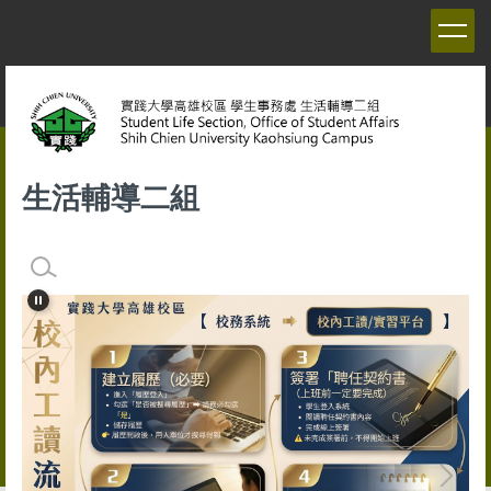
跳
到
主
要
內
容
區
生活輔導二組