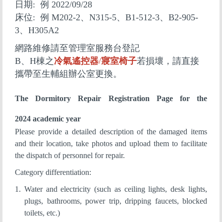
日期: 例 2022/09/28
床位: 例 M202-2、N315-5、B1-512-3、B2-905-
3、H305A2
網路維修請至管理室服務台登記
B、H棟之
冷氣遙控器
/
寢室椅子
若損壞，請直接
攜帶至生輔組辦公室更換。
The Dormitory Repair Registration Page for the
2024 academic year
Please provide a detailed description of the damaged items
and their location, take photos and upload them to facilitate
the dispatch of personnel for repair.
Category differentiation:
1. Water and electricity (such as ceiling lights, desk lights,
plugs, bathrooms, power trip, dripping faucets, blocked
toilets, etc.)