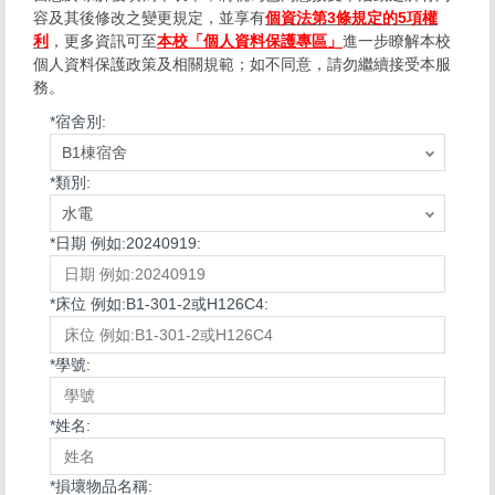
容及其後修改之變更規定，並享有
個資法第3條規定的5項權
利
，更多資訊可至
本校「個人資料保護專區」
進一步瞭解本校
個人資料保護政策及相關規範；如不同意，請勿繼續接受本服
務。
*
宿舍別:
*
類別:
*
日期 例如:20240919:
*
床位 例如:B1-301-2或H126C4:
*
學號:
*
姓名:
*
損壞物品名稱: