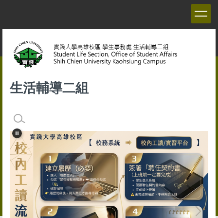
跳
到
主
要
內
容
區
生活輔導二組