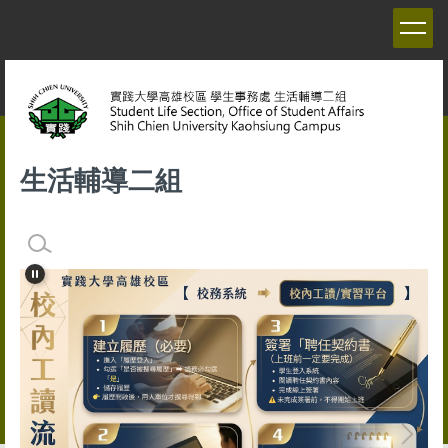
跳
到
主
要
內
容
區
生活輔導二組