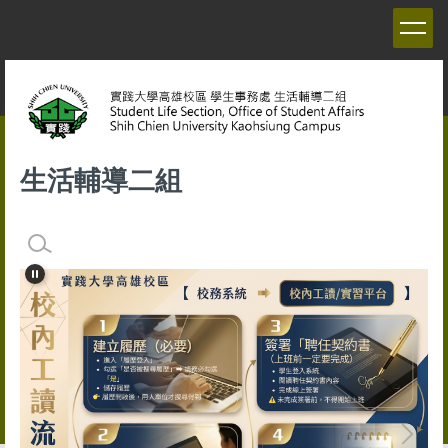
跳
到
主
要
內
容
區
生活輔導二組