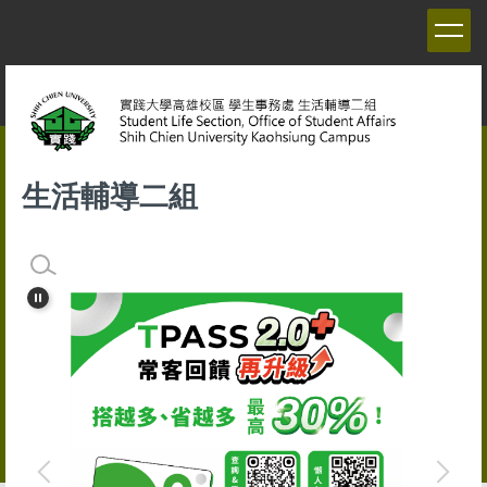
跳
到
主
要
內
容
區
生活輔導二組