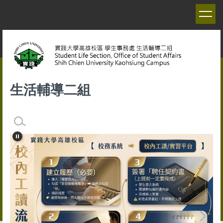
跳
到
主
要
內
容
區
生活輔導二組