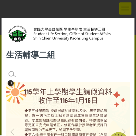
跳
到
主
要
內
容
區
生活輔導二組