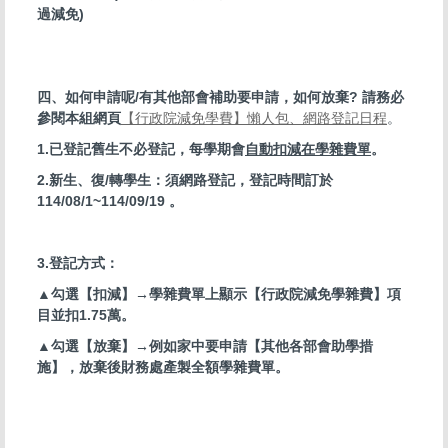
過減免)
四、如何申請呢/
有其他部會補助要申請，如何放棄
?
請務必
參閱本組網頁
【行政院減免學費】懶人包、網路登記日程
。
1.已登記舊生不必登記，每學期會
自動扣減在學雜費單
。
2.新生、復/轉學生：須網路登記，登記時間訂於
114/08/1~114/09/19
。
3.登記方式：
▲勾選【扣減】→學雜費單上顯示【行政院減免學雜費】項
目並扣1.75萬。
▲勾選【放棄】→例如家中要申請【其他各部會助學措
施】，放棄後財務處產製全額學雜費單。