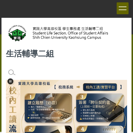
跳
到
主
要
內
容
區
生活輔導二組