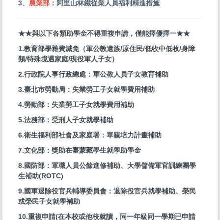
3、
農業部
：阿里山林鐵從業人員福利精進措施
★★與以下各類助學金不得重複申請，僅能擇優擇一★★
1.教育部學雜費減免（軍公教遺族/原住民/低收中低收/身障
類/特殊境遇家庭/現役軍人子女）
2.行政院人事行政總處：軍公教人員子女教育補助
3.臺北市勞動局：失業勞工子女就學費用補助
4.勞動部：失業勞工子女就學費用補助
5.法務部：受刑人子女就學補助
6.衛生福利部社會及家庭署：單親培力計畫補助
7.文化部：獎助在臺蒙藏學生就學助學金
8.國防部：軍職人員公餘進修補助、大學儲備軍官訓練團學
生補助(ROTC)
9.國軍退除役官兵輔導委員會：退除役官兵就學補助、榮民
或榮民子女就學補助
10.重複申請(在本校或他校就讀，同一年級同一學期已申請