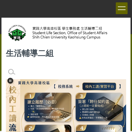
跳
到
主
要
內
容
區
生活輔導二組