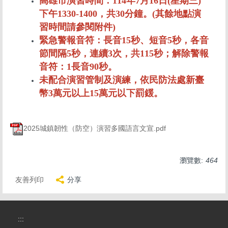
高雄市演習時間：114年7月16日(星期三)
下午1330-1400，共30分鐘。(其餘地點演
習時間請參閱附件)
緊急警報音符：長音15秒、短音5秒，各音
節間隔5秒，連續3次，共115秒；解除警報
音符：1長音90秒。
未配合演習管制及演練，依民防法處新臺
幣3萬元以上15萬元以下罰鍰。
2025城鎮韌性（防空）演習多國語言文宣.pdf
瀏覽數:
464
友善列印
分享
:::