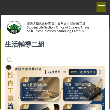
跳
到
主
要
內
容
區
生活輔導二組