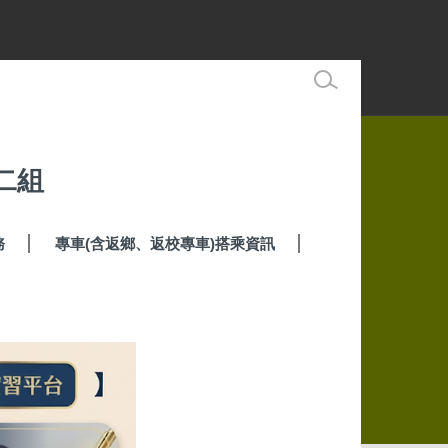
二組
務
專車(含返鄉、返校專車)搭乘資訊