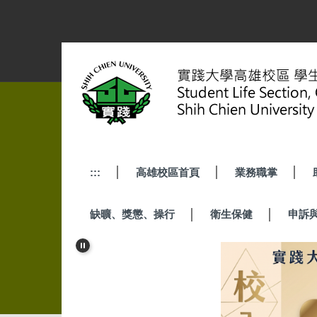
跳
到
主
要
內
容
區
:::
高雄校區首頁
業務職掌
缺曠、獎懲、操行
衛生保健
申訴