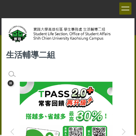
跳
到
主
要
內
容
區
生活輔導二組