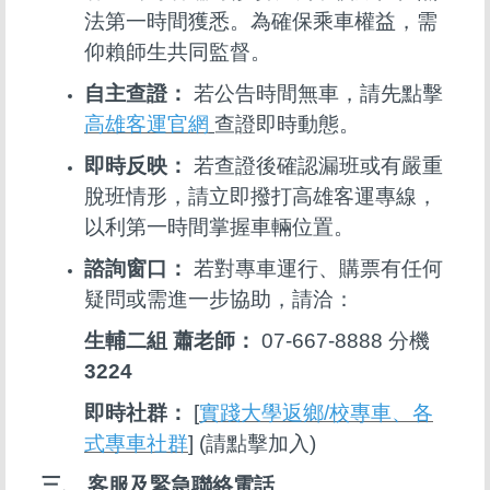
法第一時間獲悉。為確保乘車權益，需
仰賴師生共同監督。
自主查證：
若公告時間無車，請先點擊
高雄客運官網
查證即時動態。
即時反映：
若查證後確認漏班或有嚴重
脫班情形，請立即撥打高雄客運專線，
以利第一時間掌握車輛位置。
諮詢窗口：
若對專車運行、購票有任何
疑問或需進一步協助，請洽：
生輔二組 蕭老師：
07-667-8888 分機
3224
即時社群：
[
實踐大學返鄉/校專車、各
式專車社群
] (請點擊加入)
三、 客服及緊急聯絡電話