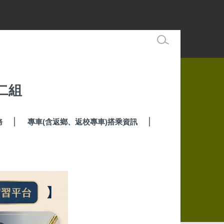
二組
務
專車(含返鄉、返校專車)搭乘資訊