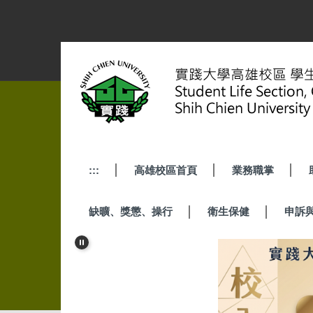
跳
到
主
要
內
容
區
:::
高雄校區首頁
業務職掌
缺曠、獎懲、操行
衛生保健
申訴