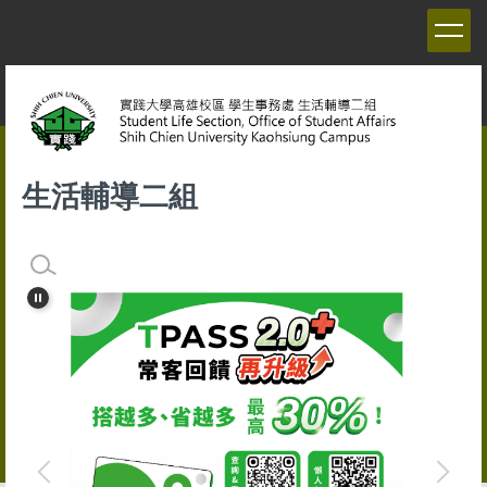
跳
到
主
要
內
容
區
生活輔導二組