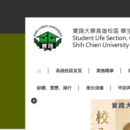
跳
到
主
要
內
容
區
:::
高雄校區首頁
業務職掌
缺曠、獎懲、操行
衛生保健
申訴