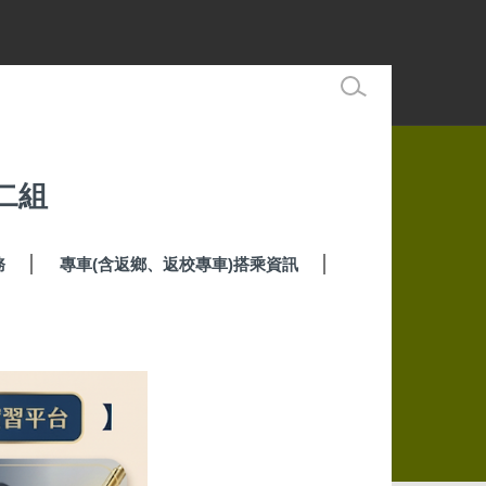
二組
務
專車(含返鄉、返校專車)搭乘資訊