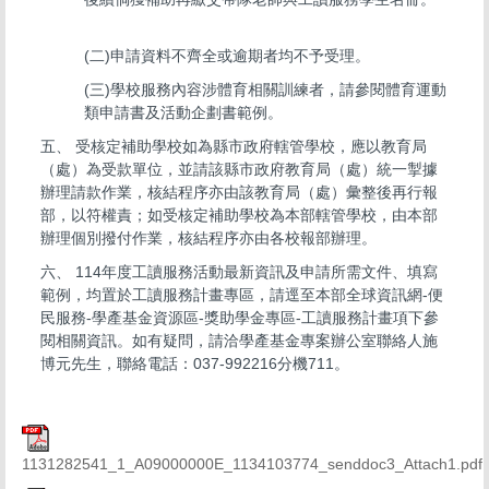
(二)申請資料不齊全或逾期者均不予受理。
(三)學校服務內容涉體育相關訓練者，請參閱體育運動
類申請書及活動企劃書範例。
五、 受核定補助學校如為縣市政府轄管學校，應以教育局
（處）為受款單位，並請該縣市政府教育局（處）統一掣據
辦理請款作業，核結程序亦由該教育局（處）彙整後再行報
部，以符權責；如受核定補助學校為本部轄管學校，由本部
辦理個別撥付作業，核結程序亦由各校報部辦理。
六、 114年度工讀服務活動最新資訊及申請所需文件、填寫
範例，均置於工讀服務計畫專區，請逕至本部全球資訊網-便
民服務-學產基金資源區-獎助學金專區-工讀服務計畫項下參
閱相關資訊。如有疑問，請洽學產基金專案辦公室聯絡人施
博元先生，聯絡電話：037-992216分機711。
1131282541_1_A09000000E_1134103774_senddoc3_Attach1.pdf