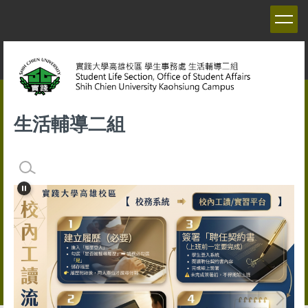
跳
到
主
要
內
容
區
生活輔導二組