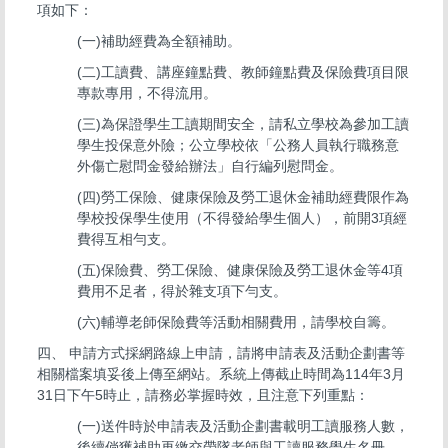
項如下：
(一)補助經費為全額補助。
(二)工讀費、講座鐘點費、教師鐘點費及保險費項目限
專款專用，不得流用。
(三)為保證學生工讀期間安全，請私立學校為參加工讀
學生投保意外險；公立學校依「公務人員執行職務意
外傷亡慰問金發給辦法」自行編列慰問金。
(四)勞工保險、健康保險及勞工退休金補助經費限作為
學校投保學生使用（不得發給學生個人），前開3項經
費得互相勻支。
(五)保險費、勞工保險、健康保險及勞工退休金等4項
費用不足者，得於雜支項下勻支。
(六)輔導老師保險費等活動相關費用，請學校自籌。
四、 申請方式採網路線上申請，請將申請表及活動企劃書等
相關檔案填妥後上傳至網站。系統上傳截止時間為114年3月
31日下午5時止，請務必掌握時效，且注意下列重點：
(一)送件時於申請表及活動企劃書載明工讀服務人數，
後續倘獲補助再繳交帶隊老師與工讀服務學生名冊。