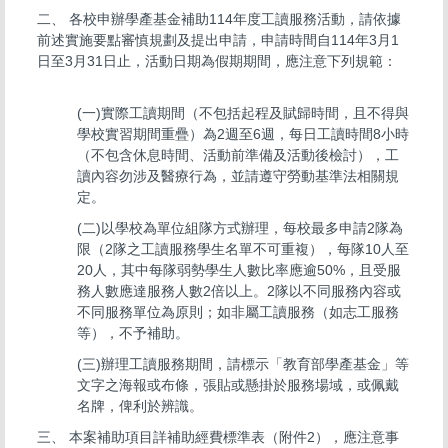
二、 各校申辦學產基金補助114年度工讀服務活動，請依據
前述實施要點審慎規劃及提出申請，申請時間自114年3月1
日至3月31日止，活動日期為假期期間，應注意下列規範：
(一)實際工讀期間（不包括起程及賦歸時間，且不得與
學校實習期間重疊）為2週至6週，每日工讀時間8小時
（不包含休息時間、活動前準備及活動後檢討），工
讀內容勿涉及醫療行為，並請遵守勞動基準法相關規
定。
(二)以學校為單位組隊方式辦理，每校最多申請2隊為
限（2隊之工讀服務學生名單不可重複），每隊10人至
20人，其中每隊弱勢學生人數比率應逾50%，且受服
務人數應達服務人數2倍以上。2隊以不同服務內容或
不同服務單位為原則；如非屬工讀服務（如志工服務
等），不予補助。
(三)辦理工讀服務期間，請標示「教育部學產基金」等
文字之海報或布條，張貼或懸掛於服務場域，或佩戴
名牌，俾利於辨識。
三、 本案補助項目詳補助經費標準表（附件2），應注意事