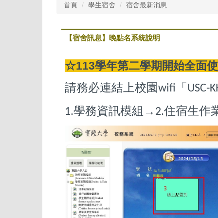
首頁
學生宿舍
宿舍最新消息
【宿舍訊息】晚點名系統說明
☆113學年第二學期開始全面
請務必連結上校園
「
wifi
USC-
→
學務資訊模組
住宿生作
1.
2.