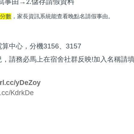
→
寫事由
儲存請假資料
2.
分數
，家長資訊系統能查看晚點名請假事由。
中心，分機3156、3157
況，請務必馬上在宿舍社群反映!加入名稱請
url.cc/yDeZoy
rl.cc/KdrkDe