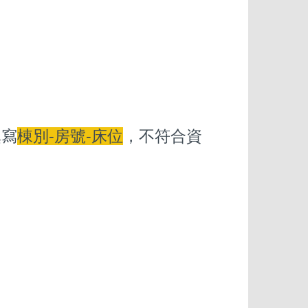
填寫
棟別-房號-床位
，不符合資