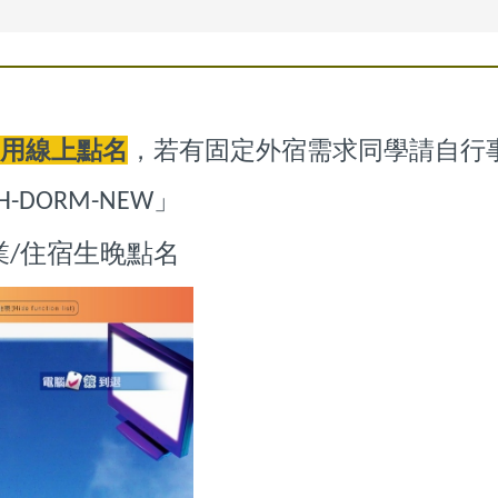
使用線上點名
，若有固定外宿需求同學請自行
」
KH-DORM-NEW
業
住宿生晚點名
/