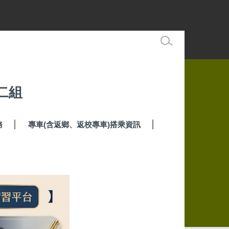
二組
務
專車(含返鄉、返校專車)搭乘資訊