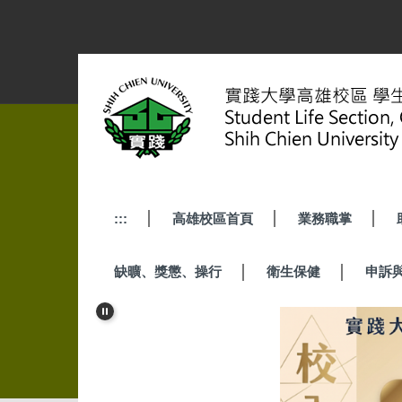
跳
到
主
要
內
容
區
:::
高雄校區首頁
業務職掌
缺曠、獎懲、操行
衛生保健
申訴