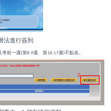
辦法進行簽到
及考前一週
第
週、第
週
不點名。
(
8.9
16.17
)