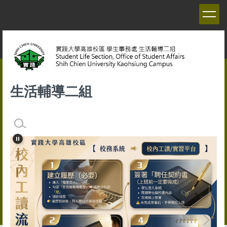
跳
到
主
要
內
容
區
生活輔導二組