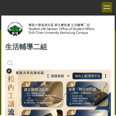
跳
到
主
要
內
容
區
生活輔導二組