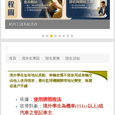
校內工讀系統流程
:::
首頁
境外生專區
陸生業務
陸生須知
境外學生如有地址異動、車輛老舊不堪使用或車輛交
由他人使用情形，應向監理機關辦理地址變更、報廢
或過戶手續
依據：
使用牌照稅法
宣導對象：
境外學生為機車(151cc以上)或
汽車之登記車主
。