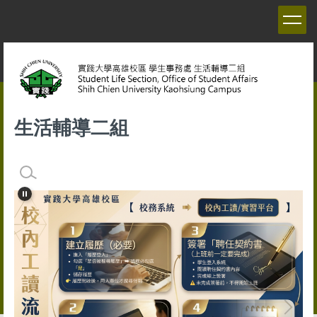
跳
到
主
要
內
容
區
生活輔導二組