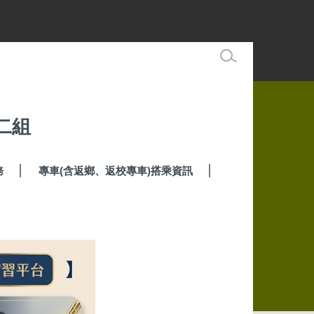
二組
務
專車(含返鄉、返校專車)搭乘資訊