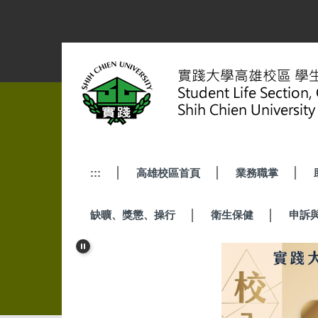
跳
到
主
要
內
容
區
:::
高雄校區首頁
業務職掌
缺曠、獎懲、操行
衛生保健
申訴