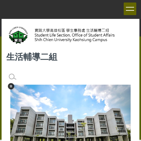
跳
到
主
要
內
容
區
生活輔導二組