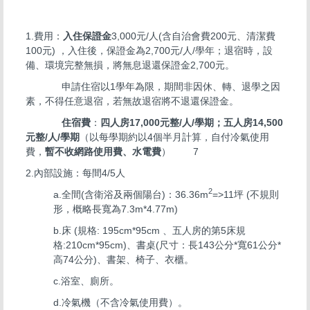
1.費用：
入住
保證金
3,000元/人(含自治會費200元、清潔費
100元) ，入住後，保證金為2,700元/人/學年；退宿時，設
備、環境完整無損，將無息退還保證金2,700元。
申請住宿以1學年為限，期間非因休、轉、退學之因
素，不得任意退宿，若無故退宿將不退還保證金。
住宿費
：
四人房17,000元整/人/學期；五人房14,500
元整/人/學期
（以每學期約以4個半月計算，自付冷氣使用
費，
暫不收網路使用費、水電費
） 7
2.內部設施：每間4/5人
2
a.全間(含衛浴及兩個陽台)：36.36m
=>11坪 (不規則
形，概略長寬為7.3m*4.77m)
b.床 (規格: 195cm*95cm 、五人房的第5床規
格:210cm*95cm)、書桌(尺寸：長143公分*寬61公分*
高74公分)、書架、椅子、衣櫃。
c.浴室、廁所。
d.冷氣機（不含冷氣使用費）。