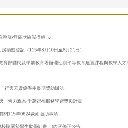
陽性輕症/無症狀給假措施
房抽籤登記（115年8月10日至8月21日）
度教育部國民及學前教育署辦理性別平等教育建置課程與教學人才
「行天宮資優學生長期獎助辦法」
026「青力親為‧千萬祝福服務學習獎勵計畫」
關115年0624豪雨賑助事項
專校院弱勢學生助學計畫」)內容修正公告