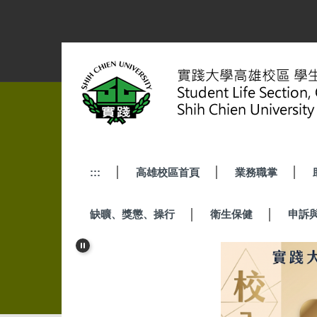
跳
到
主
要
內
容
區
:::
高雄校區首頁
業務職掌
缺曠、獎懲、操行
衛生保健
申訴