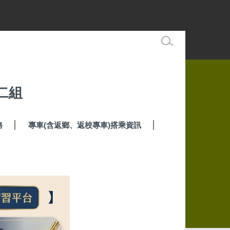
二組
務
專車(含返鄉、返校專車)搭乘資訊