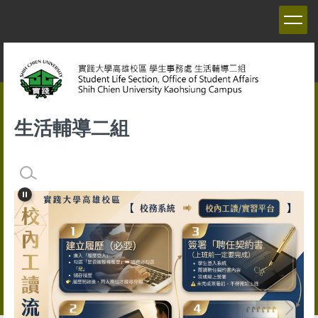
跳
到
主
要
內
容
區
生活輔導二組