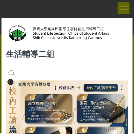
跳
到
主
要
內
容
區
生活輔導二組