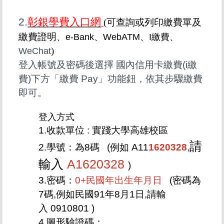
2.
彰銀學費入口網
(可查詢或列印繳費單
及
繳費證明
、e-Bank
、
WebATM
、
I繳費
、
)
WeChat
登入帳號及密碼後選擇 國內信用卡繳費(i繳
費)下方「繳費 Pay」功能鈕，依其步驟繳費
即可。
登入方式
1.
收款單位 :
實踐大學高雄校區
請
2.
學號：
為8碼
(
例如
A11
1620328
,
輸入
A1620328
)
3.
密碼：
0+民國年出生年月日
(密碼為
7碼,例如民國91年8月1日,
請輸
入
0910801
)
4.
圖形驗證碼：