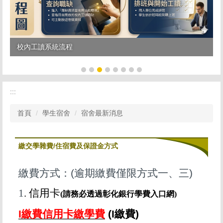
校內工讀系統流程
:::
首頁
學生宿舍
宿舍最新消息
繳交學雜費/住宿費及保證金方式
繳費方式：(逾期繳費僅限方式一、三)
1
. 信用卡
(請務必透過彰化銀行學費入口網)
I繳費信用卡繳學費
(I繳費)