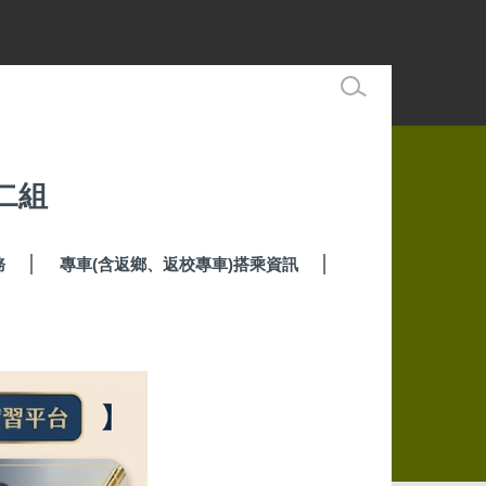
二組
務
專車(含返鄉、返校專車)搭乘資訊