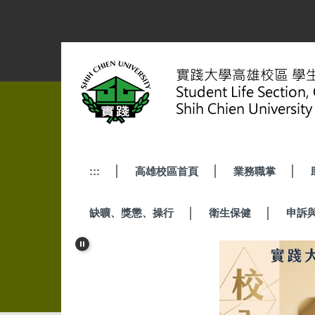
跳
到
主
要
內
容
區
:::
高雄校區首頁
業務職掌
缺曠、獎懲、操行
衛生保健
申訴