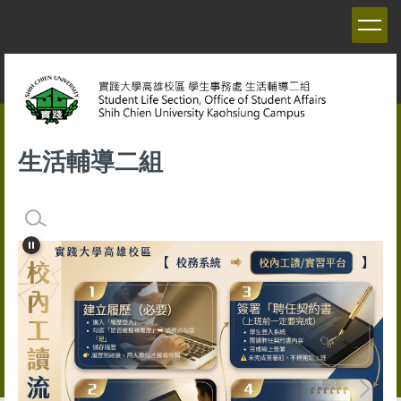
跳
到
主
要
內
容
區
生活輔導二組