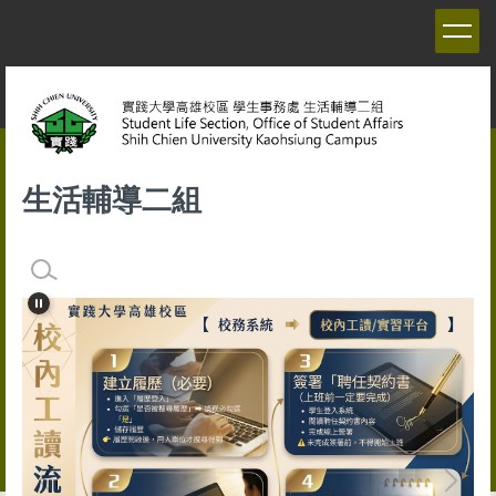
跳
到
主
要
內
容
區
生活輔導二組