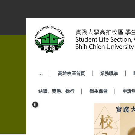
跳
到
主
要
內
容
區
:::
高雄校區首頁
業務職掌
缺曠、獎懲、操行
衛生保健
申訴