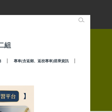
二組
務
專車(含返鄉、返校專車)搭乘資訊