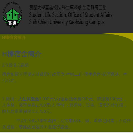
H棟宿舍簡介
H棟宿舍簡介
2/3層樓式建築
宿舍相關管理規定請參閱行政單位-生輔二組-學生宿舍-管理辦法、生
活公約。
1.費用：
入住
保證金
3,000元/人(含自治會費200元、清潔費100元) ，
入住後，保證金為2,700元/人/學年；退宿時，設備、環境完整無損，
將無息退還保證金2,700元。
申請住宿以1學年為限，期間非因休、轉、退學之因素，不得任
意退宿，若無故退宿將不退還保證金。