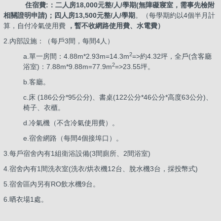
住宿費:：二人房18,000元整/人/學期(無障礙寢室，需事先檢附
相關證明申請)；四人房13,500元整/人/學期
。（每學期約以4個半月計
算，自付冷氣使用費
，暫不收網路使用費、水電費）
2.內部設施：（每戶3間，每間4人）
2
a.單一房間：4.88m*2.93m=14.3m
=>約4.32坪，全戶(含客廳
2
浴室)：7.88m*9.88m=77.9m
=>23.55坪。
b.客廳。
c.床 (186公分*95公分)、書桌(122公分*46公分*高度63公分)、
椅子、衣櫃。
d.冷氣機（不含冷氣使用費）。
e.宿舍網路（每間4個接埠口）。
3.每戶宿舍內有1組衛浴設備(3間廁所、2間浴室)
4.宿舍內有1間洗衣室(洗衣/烘衣機12台、脫水機3台，採投幣式)
5.宿舍區內另有RO飲水機9台。
6.晒衣場1處。